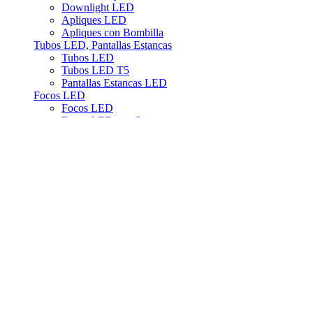
Downlight LED
Apliques LED
Apliques con Bombilla
Tubos LED, Pantallas Estancas
Tubos LED
Tubos LED T5
Pantallas Estancas LED
Focos LED
Focos LED
Focos LED con Sensor
Focos LED con Soporte y Trípode
Focos LED con Batería
Lámparas Almacén y Tiendas
Sensores
Emergencias
Lámparas Emergencias Negocio
Lámparas Emergencias Vehículos
Iluminación Solar
Apliques Solares
Focos,Farolas Solares
Lámparas Solares
Linternas, Faroles, Tiras LED
Linternas a Pilas
Linternas Bateria
Flexos, Lámparas