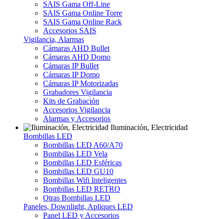
SAIS Gama Off-Line
SAIS Gama Online Torre
SAIS Gama Online Rack
Accesorios SAIS
Vigilancia, Alarmas
Cámaras AHD Bullet
Cámaras AHD Domo
Cámaras IP Bullet
Cámaras IP Domo
Cámaras IP Motorizadas
Grabadores Vigilancia
Kits de Grabación
Accesorios Vigilancia
Alarmas y Accesorios
Iluminación, Electricidad
Bombillas LED
Bombillas LED A60/A70
Bombillas LED Vela
Bombillas LED Esféricas
Bombillas LED GU10
Bombillas Wifi Inteligentes
Bombillas LED RETRO
Otras Bombillas LED
Paneles, Downlight, Apliques LED
Panel LED y Accesorios